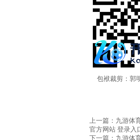
包袱裁剪：郭明
上一篇：
九游体育娱
官方网站 登录入
下一篇：
九游体育