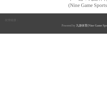
(Nine Game S
友情链接：
Powered by
九游体育(Nine Game S