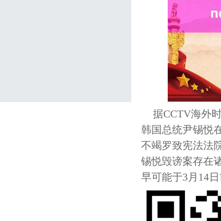
据CCTV海外
韩国总统尹锡悦
不竭罗致宪法法
锡悦毁谤案存在
早可能于3月14