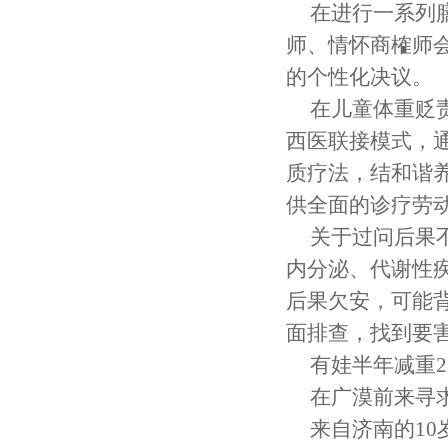
在进行一系列
师、情怀商榷师
的个性化决议。
在儿童体重贬
西医联接模式，
质疗法，结和谐
供全面的诊疗劳
关于过问后果
内分泌、代谢性
后果欠安，可能
面排查，找到要
有娃半年减重2
在广漠前来寻
来自济南的10岁