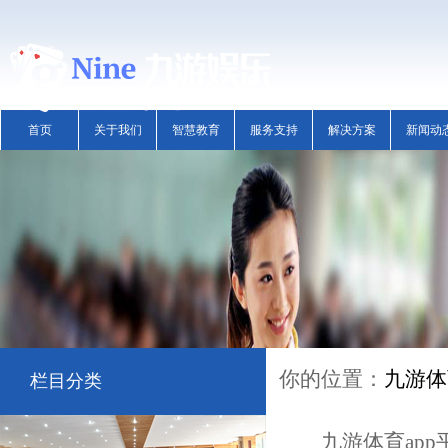
首页
关于我们
智慧教育
服务支持
解决方案
新闻动
你的位置：
九游体育
栏目分类
九游体育ap