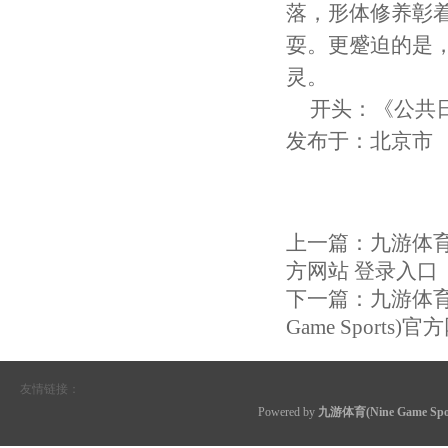
落，形体修养彰
耍。更蹙迫的是
灵。
开头：《公共日
发布于：北京市
上一篇：
九游体育a
方网站 登录入口
下一篇：
九游体育
Game Sports
友情链接：
Powered by
九游体育(Nine Game S