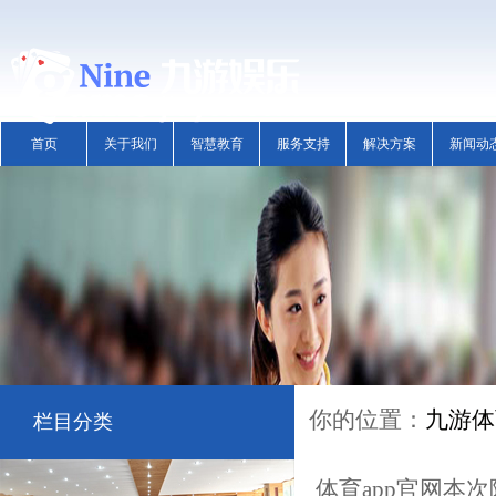
首页
关于我们
智慧教育
服务支持
解决方案
新闻动
你的位置：
九游体育
栏目分类
体育app官网本次陈