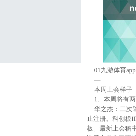
01九游体育ap
—
本周上会样子
1、本周将有两
华之杰：二次陈
止注册。科创板I
板。最新上会稿中