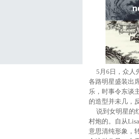
5月6日，众人先
各路明星盛装出席
乐，时事令东谈
的造型并未几，
说到女明星的红
村炮的。自从Li
意思清纯形象，