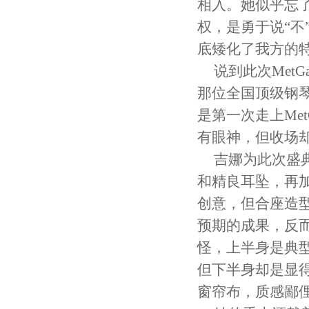
相入。她似乎忘
权，是勇于说“
底矮化了我方的
说到此次Met
那位全国顶级钢琴
是第一次走上Me
有眼神，但收场
吉娜为此次盛
和精良耳坠，再
创意，但合座造
预期的成果，反
怪，上半身是典
但下半身却是显
窗帘布，质感鄙