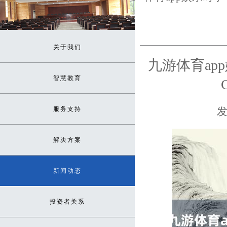
关于我们
九游体育ap
智慧教育
服务支持
发
解决方案
新闻动态
投资者关系