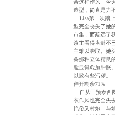
合这种作风。今天
造型，简直是力
Lisa第一次
型完全丧失了她
市集，而疏远了
谈主看得蛊卦不
主难以袭取。她
备那种立体精良
脸显得愈加肿胀
以致有些污秽。
伸开剩余71%
自从干预泰西圈
衣作风也完全失
艳俗又村炮。与