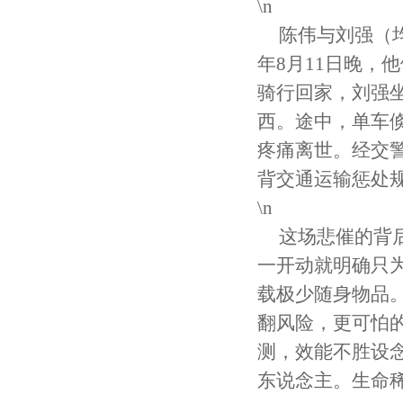
\n
陈伟与刘强（均
年8月11日晚，
骑行回家，刘强
西。途中，单车
疼痛离世。经交
背交通运输惩处
\n
这场悲催的背
一开动就明确只
载极少随身物品
翻风险，更可怕
测，效能不胜设
东说念主。生命稀